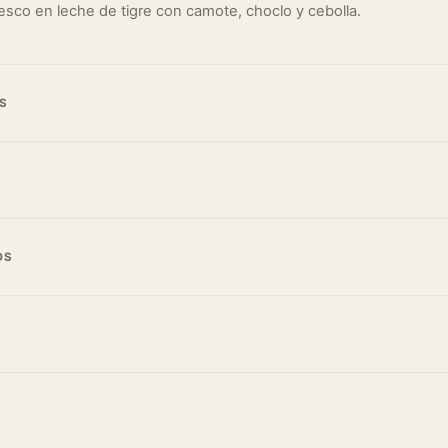
resco en leche de tigre con camote, choclo y cebolla.
S
OS