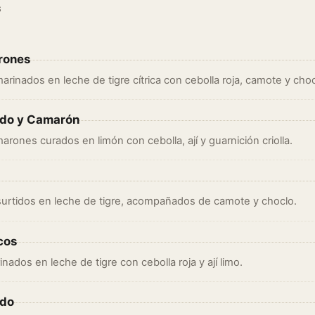
S
rones
inados en leche de tigre cítrica con cebolla roja, camote y choc
ado y Camarón
rones curados en limón con cebolla, ají y guarnición criolla.
urtidos en leche de tigre, acompañados de camote y choclo.
cos
nados en leche de tigre con cebolla roja y ají limo.
ado